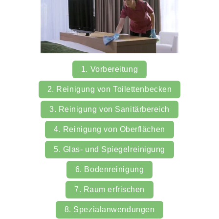
1. Vorbereitung
2. Reinigung von Toilettenbecken
3. Reinigung von Sanitärbereich
4. Reinigung von Oberflächen
5. Glas- und Spiegelreinigung
6. Bodenreinigung
7. Raum erfrischen
8. Spezialanwendungen