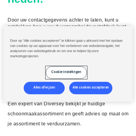
Door uw contactgegevens achter te laten, kunt u
ontdekken hoe u uw duurzaamheidsvoetafdruk kunt
verbeteren. Een duurzaamheidsexpert van Diversey
zal contact met u opnemen en u advies geven over:
Door op “Alle cookies accepteren” te klikken gaat u akkoord met het opslaan
van cookies op uw apparaat voor het verbeteren van websitenavigatie, het
Waterbesparing
analyseren van websitegebruik en om ons te helpen bij onze
Energiebesparing
marketingprojecten.
Kosten in gebruik besparen
CO2 voetafdruk verminderen
Cookie-instellingen
Vermindering van afval
Alles afwijzen
Alle cookies accepteren
Wat is een duurzaamheidscheck?
Een expert van Diversey bekijkt je huidige
schoonmaakassortiment en geeft advies op
maat om
je assortiment te verduurzamen.